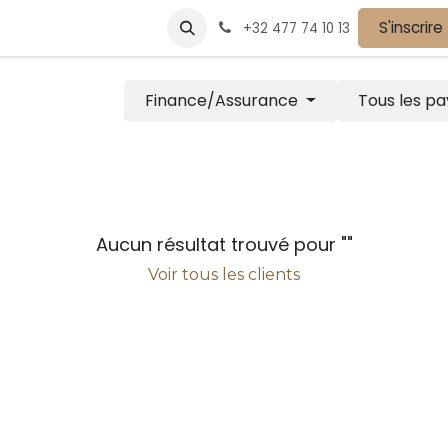
vènements
Devenir partenaire
Nos partenaires
S'inscrire
Postes
+32 477 74 10 13
Finance/Assurance
Tous les pa
Aucun résultat trouvé pour "
"
Voir tous les clients