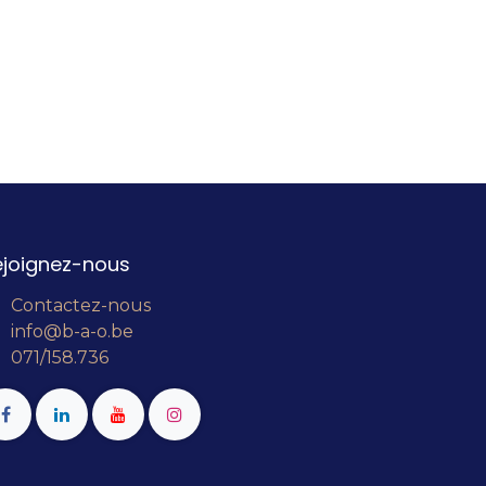
ejoignez-nous
Contactez-nous
info@b-a-o.be
071/158.736