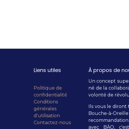
Liens utiles
À propos de no
Un concept super 
Politique de
né de la collabora
confidentialité
volonté de révolu
Conditions
Ils vous le diront 
générales
Bouche-à-Orei
d'utilisation
recommandation 
Contactez-nous
avec BÀO, c'es