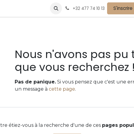
vènements
Devenir partenaire
Nos partenaires
S'inscrire
Postes
+32 477 74 10 13
Erreur 404
Nous n'avons pas pu 
que vous recherchez 
Pas de panique.
Si vous pensez que c'est une er
un message à
cette page
.
tre étiez-vous à la recherche d'une de ces
pages popul